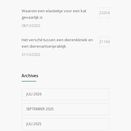
Waarom een elastiekje voor een kat
23204
gevaarlijk is
08/12/2022
Het verschil tussen een dierenkliniek en
21164
een dierenartsenpraktijk
31/12/2022
Zijn tomaten giftig voor katten?
19056
Archives
24/07/2023
JULI 2026
In de tong van je hond gesneden of
18555
geknipt?
SEPTEMBER 2025
17/07/2023
JULI 2025