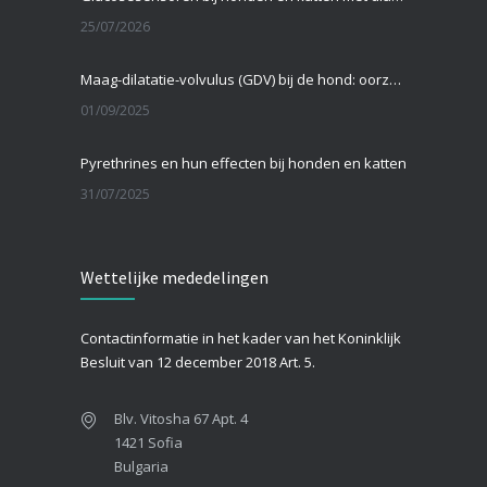
25/07/2026
Maag-dilatatie-volvulus (GDV) bij de hond: oorzaken, symptomen en behandeling
01/09/2025
Pyrethrines en hun effecten bij honden en katten
31/07/2025
Teken bij katten
Wettelijke mededelingen
26/07/2025
Wat te doen als je hond een coldpack heeft gegeten?
Contactinformatie in het kader van het Koninklijk
25/07/2025
Besluit van 12 december 2018 Art. 5.
Blv. Vitosha 67 Apt. 4
1421 Sofia
Bulgaria