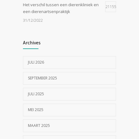
Het verschil tussen een dierenkliniek en
21155
een dierenartsenpraktijk
31/12/2022
Zijn tomaten giftig voor katten?
19048
Archives
24/07/2023
JULI 2026
In de tong van je hond gesneden of
18547
geknipt?
SEPTEMBER 2025
17/07/2023
JULI 2025
MEI 2025
MAART 2025