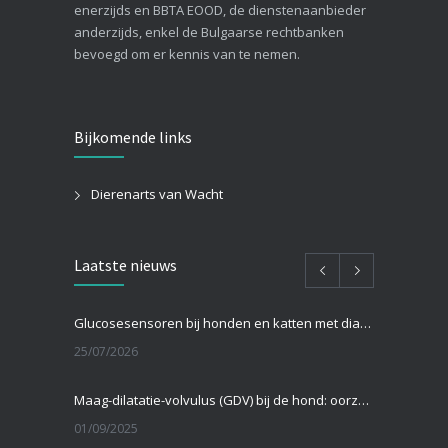
enerzijds en BBTA EOOD, de dienstenaanbieder
anderzijds, enkel de Bulgaarse rechtbanken
bevoegd om er kennis van te nemen.
Bijkomende links
Dierenarts van Wacht
Laatste nieuws
Glucosesensoren bij honden en katten met diabetes: hoe werken ze en zijn ze beter dan een prik in het oor?
25/07/2026
Maag-dilatatie-volvulus (GDV) bij de hond: oorzaken, symptomen en behandeling
01/09/2025