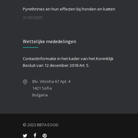
Pyrethrines en hun effecten bij honden en katten
31/07/2025
Teken bij katten
Wettelijke mededelingen
26/07/2025
Wat te doen als je hond een coldpack heeft gegeten?
Contactinformatie in het kader van het Koninklijk
25/07/2025
Besluit van 12 december 2018 Art. 5.
Blv. Vitosha 67 Apt. 4
1421 Sofia
Bulgaria
© 2023 BBTA EOOD