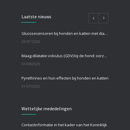
Laatste nieuws
Glucosesensoren bij honden en katten met diabetes: hoe werken ze en zijn ze beter dan een prik in het oor?
25/07/2026
Maag-dilatatie-volvulus (GDV) bij de hond: oorzaken, symptomen en behandeling
01/09/2025
Pyrethrines en hun effecten bij honden en katten
31/07/2025
Teken bij katten
Wettelijke mededelingen
26/07/2025
Wat te doen als je hond een coldpack heeft gegeten?
Contactinformatie in het kader van het Koninklijk