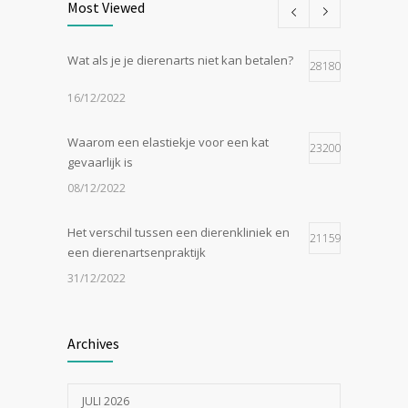
Most Viewed
Wat als je je dierenarts niet kan betalen?
28180
16/12/2022
Waarom een elastiekje voor een kat
23200
gevaarlijk is
08/12/2022
Het verschil tussen een dierenkliniek en
21159
een dierenartsenpraktijk
31/12/2022
Zijn tomaten giftig voor katten?
19052
Archives
24/07/2023
JULI 2026
In de tong van je hond gesneden of