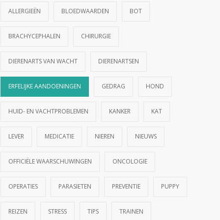
ALLERGIEËN
BLOEDWAARDEN
BOT
BRACHYCEPHALEN
CHIRURGIE
DIERENARTS VAN WACHT
DIERENARTSEN
ERFELIJKE AANDOENINGEN
GEDRAG
HOND
HUID- EN VACHTPROBLEMEN
KANKER
KAT
LEVER
MEDICATIE
NIEREN
NIEUWS
OFFICIËLE WAARSCHUWINGEN
ONCOLOGIE
OPERATIES
PARASIETEN
PREVENTIE
PUPPY
REIZEN
STRESS
TIPS
TRAINEN