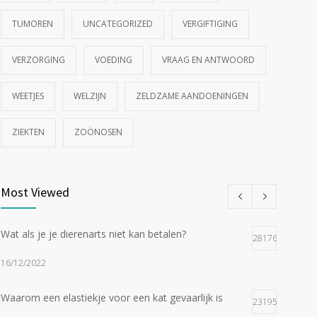
TUMOREN
UNCATEGORIZED
VERGIFTIGING
VERZORGING
VOEDING
VRAAG EN ANTWOORD
WEETJES
WELZIJN
ZELDZAME AANDOENINGEN
ZIEKTEN
ZOÖNOSEN
Most Viewed
Wat als je je dierenarts niet kan betalen?
28176
16/12/2022
Waarom een elastiekje voor een kat gevaarlijk is
23195