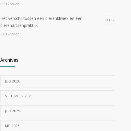
08/12/2022
Het verschil tussen een dierenkliniek en een
21157
dierenartsenpraktijk
31/12/2022
Zijn tomaten giftig voor katten?
19051
Archives
24/07/2023
In de tong van je hond gesneden of geknipt?
18548
JULI 2026
17/07/2023
SEPTEMBER 2025
JULI 2025
MEI 2025