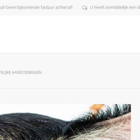
uut! Geen bijkomende factuur achteraf!
U heeft onmiddellijk een d
FELIJKE AANDOENINGEN