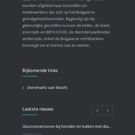
worden afgeleid naar toestellen en
medewerkers die zich op het Bulgaarse
grondgebied bevinden. Bijgevolg zijn bij
gebeurlijke geschillen tussen de beller, de klant,
enerzijds en BBTA EOOD, de dienstenaanbieder
anderzijds, enkel de Bulgaarse rechtbanken
bevoegd om er kennis van te nemen.
Bijkomende links
Dierenarts van Wacht
Laatste nieuws
Glucosesensoren bij honden en katten met diabetes: hoe werken ze en zijn ze beter dan een prik in het oor?
25/07/2026