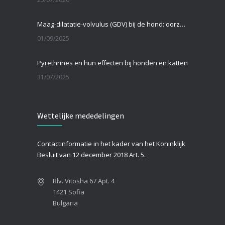
Maag-dilatatie-volvulus (GDV) bij de hond: oorzaken, symptomen en behandeling
01/09/2025
Pyrethrines en hun effecten bij honden en katten
31/07/2025
Teken bij katten
Wettelijke mededelingen
26/07/2025
Wat te doen als je hond een coldpack heeft gegeten?
Contactinformatie in het kader van het Koninklijk
25/07/2025
Besluit van 12 december 2018 Art. 5.
Blv. Vitosha 67 Apt. 4
1421 Sofia
Bulgaria