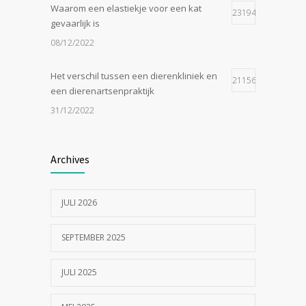
Waarom een elastiekje voor een kat
23194
gevaarlijk is
08/12/2022
Het verschil tussen een dierenkliniek en
21156
een dierenartsenpraktijk
31/12/2022
Zijn tomaten giftig voor katten?
19048
Archives
24/07/2023
JULI 2026
In de tong van je hond gesneden of
18547
geknipt?
SEPTEMBER 2025
17/07/2023
JULI 2025