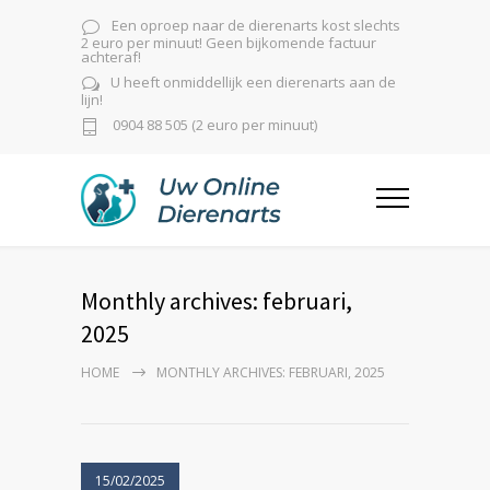
Een oproep naar de dierenarts kost slechts
2 euro per minuut! Geen bijkomende factuur
achteraf!
U heeft onmiddellijk een dierenarts aan de
lijn!
0904 88 505 (2 euro per minuut)
Monthly archives: februari,
2025
HOME
MONTHLY ARCHIVES: FEBRUARI, 2025
15/02/2025