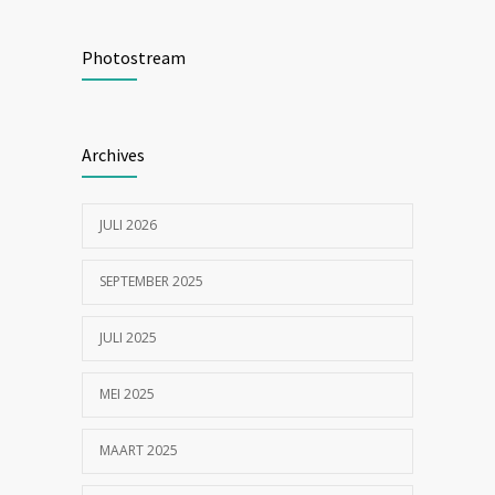
Zijn tomaten giftig voor katten?
19055
Photostream
24/07/2023
In de tong van je hond gesneden of
18554
Archives
geknipt?
17/07/2023
JULI 2026
SEPTEMBER 2025
JULI 2025
MEI 2025
MAART 2025