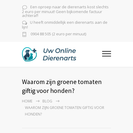
Een oproep naar de dierenarts kost slechts
2 euro per minuut! Geen bijkomende factuur
achteraf!
U heeft onmiddellijk een dierenarts aan de
lijn!
0904 88 505 (2 euro per minuut)
Waarom zijn groene tomaten
giftig voor honden?
HOME
BLOG
WAAROM ZIJN GROENE TOMATEN GIFTIG VOOR
HONDEN?