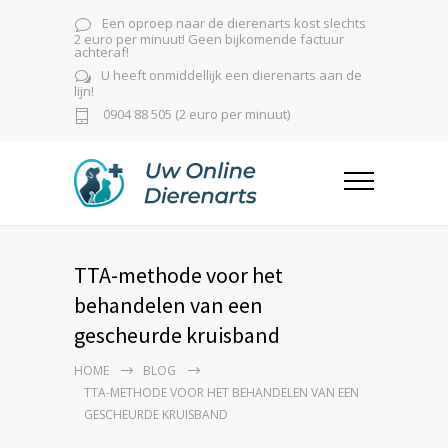
Een oproep naar de dierenarts kost slechts
2 euro per minuut! Geen bijkomende factuur
achteraf!
U heeft onmiddellijk een dierenarts aan de
lijn!
0904 88 505 (2 euro per minuut)
TTA-methode voor het
behandelen van een
gescheurde kruisband
HOME
BLOG
TTA-METHODE VOOR HET BEHANDELEN VAN EEN
GESCHEURDE KRUISBAND