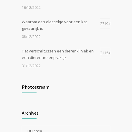
16/12/2022
Waarom een elastiekje voor een kat
23194
gevaarlijk is
08/12/2022
Het verschil tussen een dierenkliniek en
21154
een dierenartsenpraktijk
31/12/2022
Zijn tomaten giftig voor katten?
19048
Photostream
24/07/2023
In de tong van je hond gesneden of
18547
Archives
geknipt?
17/07/2023
JULI 2026