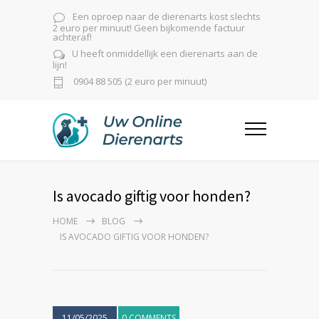
Een oproep naar de dierenarts kost slechts
2 euro per minuut! Geen bijkomende factuur
achteraf!
U heeft onmiddellijk een dierenarts aan de
lijn!
0904 88 505 (2 euro per minuut)
Is avocado giftig voor honden?
HOME
BLOG
IS AVOCADO GIFTIG VOOR HONDEN?
11/05/2025
0 COMMENTS