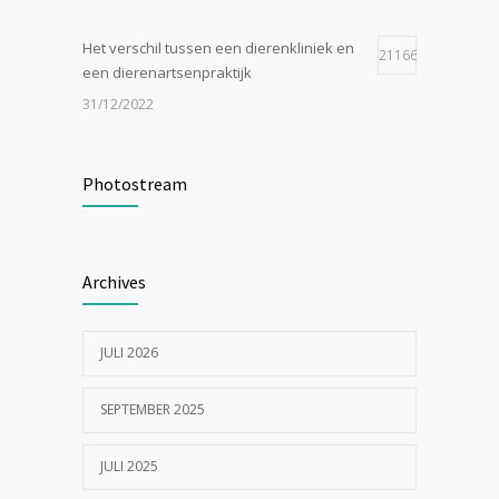
Het verschil tussen een dierenkliniek en
21166
een dierenartsenpraktijk
31/12/2022
Zijn tomaten giftig voor katten?
19057
Photostream
24/07/2023
In de tong van je hond gesneden of
18557
Archives
geknipt?
17/07/2023
JULI 2026
SEPTEMBER 2025
JULI 2025