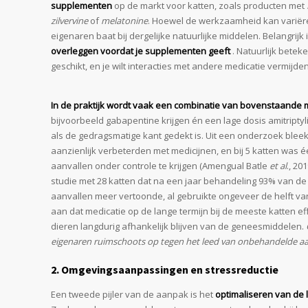
supplementen
op de markt voor katten, zoals producten met
zilvervine
of
melatonine
. Hoewel de werkzaamheid kan variër
eigenaren baat bij dergelijke natuurlijke middelen. Belangrijk
overleggen voordat je supplementen geeft
. Natuurlijk beteke
geschikt, en je wilt interacties met andere medicatie vermijden
In de praktijk wordt vaak een combinatie van bovenstaande m
bijvoorbeeld gabapentine krijgen én een lage dosis amitripty
als de gedragsmatige kant gedekt is. Uit een onderzoek blee
aanzienlijk verbeterden met medicijnen, en bij 5 katten was 
aanvallen onder controle te krijgen (Amengual Batle
et al
., 20
studie met 28 katten dat na een jaar behandeling 93% van de 
aanvallen meer vertoonde, al gebruikte ongeveer de helft van
aan dat medicatie op de lange termijn bij de meeste katten ef
dieren langdurig afhankelijk blijven van de geneesmiddelen.
eigenaren ruimschoots op tegen het leed van onbehandelde aa
2. Omgevingsaanpassingen en stressreductie
Een tweede pijler van de aanpak is het
optimaliseren van de 