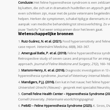
Conclusie:
Het feline hyperesthesie syndroom is een zeldz
bij katten, die zich uit in dramatisch huidtrillen en atypisch 
even schrikken zijn, maar met de juiste veterinaire begeleiding
helpen. Herken de symptomen, schakel tijdig je dierenarts in
aanpak: van medische behandeling tot stressverlichting. Zo v
jouw
“twitchy”
kat weer ontspannen door het leven gaat.
Wetenschappelijke bronnen
Ruiz-Suárez, N. et al. (2021).
Food hypersensitivity and felin
case report.
Veterinární Medicína, 66
(8), 363–367.
Amengual Batle, P. et al. (2019).
Feline hyperaesthesia syndro
Retrospective study of seven cases and proposal for an integr
approach.
Journal of Feline Medicine and Surgery, 21
(2), 160–16
Marioni-Henry, K. et al. (2016).
Diagnostic investigation in 13
hyperesthesia syndrome.
Journal of Veterinary Internal Medic
Mandigers, P.J.J. (2016).
Een kat in het nauw; het feline hyp
Universiteit Utrecht (Nieuws)
– gesprek met specialist Neurolog
Cornell Feline Health Center – Hyperesthesia Syndrome (202
Cornell University.
(Veterinaire voorlichtingspagina)
PetMD – Feline Hyperesthesia Syndrome (2025).
K. Sirois, D