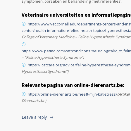
symptomen, oorzaken en behandeling (met referenties).
Veterinaire universiteiten en informatiepagin
https://www.vet.cornell.edu/departments-centers-and-insti
center/health-information/feline-health-topics/hyperesthes
College of Veterinary Medicine – Feline Hyperesthesia Syndrom
https://www.petmd.com/cat/conditions/neurological/c_ct_fe
– “Feline Hyperesthesia Syndrome”)
https://icatcare.org/advice/feline-hyperesthesia-syndrom
Hyperesthesia Syndrome”)
Relevante pagina van online-dierenarts.be:
https://online-dierenarts.be/heeft-mijn-kat-stress/
(Artikel
Dierenarts.be)
Leave a reply