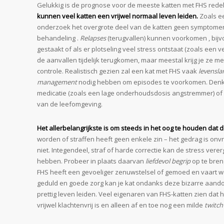
Gelukkig is de prognose voor de meeste katten met FHS redel
kunnen veel katten een vrijwel normaal leven leiden.
Zoals e
onderzoek het overgrote deel van de katten geen symptome
behandeling .
Relapses
(terugvallen) kunnen voorkomen , bijv
gestaakt of als er plotseling veel stress ontstaat (zoals een v
de aanvallen tijdelijk terugkomen, maar meestal krijg je ze
controle. Realistisch gezien zal een kat met FHS vaak
levensla
management
nodig hebben om episodes te voorkomen. Denk 
medicatie (zoals een lage onderhoudsdosis angstremmer) of h
van de leefomgeving.
Het allerbelangrijkste is om steeds in het oog te houden dat 
worden of straffen heeft geen enkele zin – het gedrag is onvrij
niet. Integendeel, straf of harde correctie kan de stress vere
hebben. Probeer in plaats daarvan
liefdevol begrip
op te bren
FHS heeft een gevoeliger zenuwstelsel of gemoed en vaart wel 
geduld en goede zorg kan je kat ondanks deze bizarre aandoe
prettig leven leiden. Veel eigenaren van FHS-katten zien dat h
vrijwel klachtenvrij is en alleen af en toe nog een milde
twitch