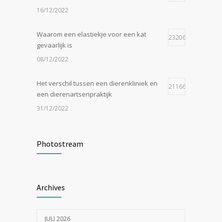
16/12/2022
Waarom een elastiekje voor een kat
23206
gevaarlijk is
08/12/2022
Het verschil tussen een dierenkliniek en
21166
een dierenartsenpraktijk
31/12/2022
Zijn tomaten giftig voor katten?
19057
Photostream
24/07/2023
In de tong van je hond gesneden of
18557
Archives
geknipt?
17/07/2023
JULI 2026