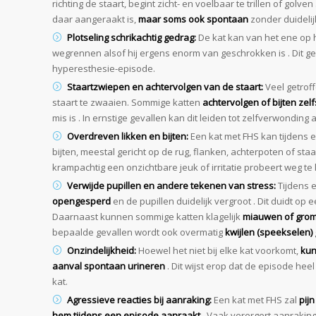
richting de staart, begint zicht- en voelbaar te trillen of golve
daar aangeraakt is,
maar soms ook spontaan
zonder duidelij
Plotseling schrikachtig gedrag:
De kat kan van het ene op
wegrennen alsof hij ergens enorm van geschrokken is . Dit g
hyperesthesie-episode.
Staartzwiepen en achtervolgen van de staart:
Veel getrof
staart te zwaaien. Sommige katten
achtervolgen of bijten zel
mis is . In ernstige gevallen kan dit leiden tot zelfverwonding 
Overdreven likken en bijten:
Een kat met FHS kan tijdens 
bijten, meestal gericht op de rug, flanken, achterpoten of staar
krampachtig een onzichtbare jeuk of irritatie probeert weg te li
Verwijde pupillen en andere tekenen van stress:
Tijdens 
opengesperd
en de pupillen duidelijk vergroot . Dit duidt op
Daarnaast kunnen sommige katten klagelijk
miauwen of gro
bepaalde gevallen wordt ook overmatig
kwijlen (speekselen)
Onzindelijkheid:
Hoewel het niet bij elke kat voorkomt,
kun
aanval spontaan urineren
. Dit wijst erop dat de episode heel
kat.
Agressieve reacties bij aanraking:
Een kat met FHS zal
pij
hem tijdens een episode aanraakt
. Vaak verergert aanrakin