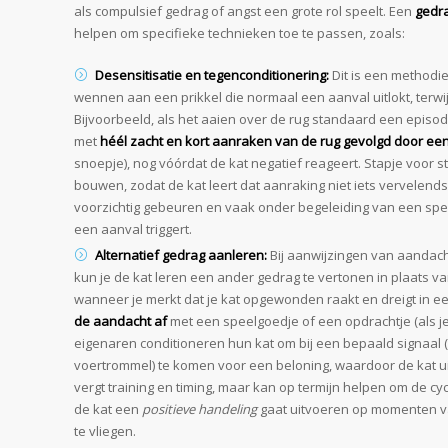
als compulsief gedrag of angst een grote rol speelt. Een
gedr
helpen om specifieke technieken toe te passen, zoals:
Desensitisatie en tegenconditionering:
Dit is een methodiek
wennen aan een prikkel die normaal een aanval uitlokt, terwijl 
Bijvoorbeeld, als het aaien over de rug standaard een episo
met
héél zacht en kort aanraken van de rug gevolgd door ee
snoepje), nog vóórdat de kat negatief reageert. Stapje voor st
bouwen, zodat de kat leert dat aanraking niet iets vervelends h
voorzichtig gebeuren en vaak onder begeleiding van een speci
een aanval triggert.
Alternatief gedrag aanleren:
Bij aanwijzingen van aandac
kun je de kat leren een ander gedrag te vertonen in plaats va
wanneer je merkt dat je kat opgewonden raakt en dreigt in e
de aandacht af
met een speelgoedje of een opdrachtje (als je
eigenaren conditioneren hun kat om bij een bepaald signaal 
voertrommel) te komen voor een beloning, waardoor de kat uit 
vergt training en timing, maar kan op termijn helpen om de cyc
de kat een
positieve handeling
gaat uitvoeren op momenten van
te vliegen.