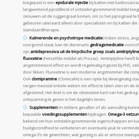
toegepast is een
epidurale injectie
bij katten met lumbosacraal
langwerkend pijnstillend of ontstekingsremmend middel toeg
zenuwen uit de ruggengraat komen, om zo het pijnsignaal te 
gebeuren uiteraard alleen door specialisten en bij katten die
standaardtherapie.
Kalmerende en psychotrope medicatie:
Indien stress, ang
voorgrond staat, kan de dierenarts
gedragsmedicatie
voorsch
zijn
antidepressiva uit de tricyclische groep zoals amitriptylin
fluoxetine
(hetzelfde middel als Prozac) . Amitriptyline heeft b
angstremmend effect en wordt regelmatig ingezet bij FHS, zek
door likken. Fluoxetine is een moderne angstremmer die com
Ook
clomipramine
(Clomicalm) is een optie bij dwangmatig sta
vergen meestal enkele weken om effect te laten zien en de
afgestemd. Het doel is om de
obsessieve kant
van het gedrag 
ontspanning te geven in het dagelijks leven.
Supplementen:
In mildere gevallen of als aanvulling kunn
bepaalde
voedingssupplementen
bijdragen.
Omega-3 vetzur
bekend om hun ontstekingsremmende eigenschappen en ku
huidgezondheid te verbeteren en eventuele jeuk te vermind
omega-3’s de gewrichten, wat gunstig is als er artrose meespee