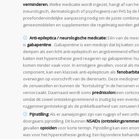
verminderen.
Welke medicatie wordt ingezet, hangt af van h
(neurologisch, dermatologisch of psychogeen) van FHS bij de k
proefondervindelijke aanpassing nodig om de juiste combinat
geneesmiddelen en supplementen die regelmatig worden geb
Anti-epileptica / neurologische medicatie:
Eén van de mees
is
gabapentine
. Gabapentine is een medicijn dat bij katten z
dempen als een licht anti-epileptisch en angstremmend effect 
katten met hyperesthesie goed reageren op gabapentine: hu
komen minder vaak voor. In ernstigere gevallen, vooral als m
component, kan een klassiek anti-epilepticum als
fenobarbita
overwogen op voorschrift van de dierenarts. Deze medicijne
de zenuwcellen en kunnen de
“kortsluiting”
in de hersenen v
veroorzaakt. Daarnaast wordt soms
prednisolon
(een cortico
omdat dit zowel ontstekingsremmend is (nuttig bij een event
ruggenmergontsteking) als de prikkelbaarheid van zenuwen 
Pijnstilling:
Als er aanwijzingen zijn van rugpijn of een orth
doorgaans pijnstilling. Dit kunnen
NSAIDs (ontstekingsremmer
gevallen
opioïden
voor korte termijn. Pijnstilling kan een enor
was voor het hyperesthesie-gedrag. Een bijzondere behandelo