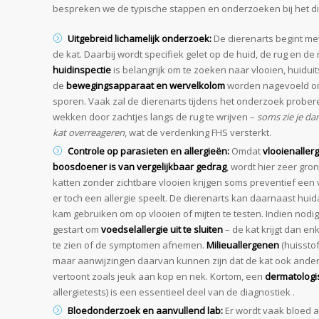
bespreken we de typische stappen en onderzoeken bij het di
Uitgebreid lichamelijk onderzoek:
De dierenarts begint me
de kat. Daarbij wordt specifiek gelet op de huid, de rug en de
huidinspectie
is belangrijk om te zoeken naar vlooien, huidui
de
bewegingsapparaat en wervelkolom
worden nagevoeld om 
sporen. Vaak zal de dierenarts tijdens het onderzoek prober
wekken door zachtjes langs de rug te wrijven –
soms zie je da
kat overreageren
, wat de verdenking FHS versterkt.
Controle op parasieten en allergieën:
Omdat
vlooienalle
boosdoener is van vergelijkbaar gedrag
, wordt hier zeer gro
katten zonder zichtbare vlooien krijgen soms preventief een
er toch een allergie speelt. De dierenarts kan daarnaast hu
kam gebruiken om op vlooien of mijten te testen. Indien nodi
gestart om
voedselallergie uit te sluiten
– de kat krijgt dan e
te zien of de symptomen afnemen.
Milieuallergenen
(huisstofm
maar aanwijzingen daarvan kunnen zijn dat de kat ook andere
vertoont zoals jeuk aan kop en nek. Kortom, een
dermatologi
allergietests) is een essentieel deel van de diagnostiek .
Bloedonderzoek en aanvullend lab:
Er wordt vaak bloed