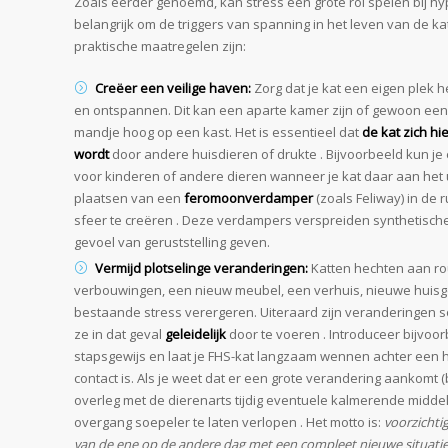
Zoals eerder genoemd, kan stress een grote rol spelen bij hy
belangrijk om de triggers van spanning in het leven van de ka
praktische maatregelen zijn:
Creëer een veilige haven:
Zorg dat je kat een eigen plek h
en ontspannen. Dit kan een aparte kamer zijn of gewoon een
mandje hoog op een kast. Het is essentieel dat
de kat zich hie
wordt
door andere huisdieren of drukte . Bijvoorbeeld kun je e
voor kinderen of andere dieren wanneer je kat daar aan het u
plaatsen van een
feromoonverdamper
(zoals Feliway) in de
sfeer te creëren . Deze verdampers verspreiden synthetisc
gevoel van geruststelling geven.
Vermijd plotselinge veranderingen:
Katten hechten aan ro
verbouwingen, een nieuw meubel, een verhuis, nieuwe huisg
bestaande stress verergeren. Uiteraard zijn veranderingen 
ze in dat geval
geleidelijk
door te voeren . Introduceer bijvoo
stapsgewijs en laat je FHS-kat langzaam wennen achter een he
contact is. Als je weet dat er een grote verandering aankomt (
overleg met de dierenarts tijdig eventuele kalmerende mid
overgang soepeler te laten verlopen . Het motto is:
voorzichtig
van de ene op de andere dag met een compleet nieuwe situatie 