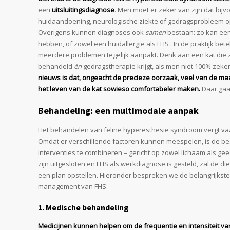
een
uitsluitingsdiagnose
. Men moet er zeker van zijn dat bij
huidaandoening, neurologische ziekte of gedragsprobleem op
Overigens kunnen diagnoses ook
samen
bestaan: zo kan een 
hebben, of zowel een huidallergie als FHS . In de praktijk bet
meerdere problemen tegelijk aanpakt. Denk aan een kat die zo
behandeld
én
gedragstherapie krijgt, als men niet 100% zeker
nieuws is dat, ongeacht de precieze oorzaak, veel van de m
het leven van de kat sowieso comfortabeler maken.
Daar gaan
Behandeling: een multimodale aanpak
Het behandelen van feline hyperesthesie syndroom vergt v
Omdat er verschillende factoren kunnen meespelen, is de b
interventies te combineren – gericht op zowel lichaam als g
zijn uitgesloten en FHS als werkdiagnose is gesteld, zal de 
een plan opstellen. Hieronder bespreken we de belangrijkst
management van FHS:
1. Medische behandeling
Medicijnen kunnen helpen om de frequentie en intensiteit va