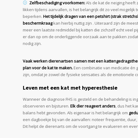
Zelfbeschadiging voorkomen:
Als de kat de neiging heeft z
likken tijdens aanvallen, is het belangrijk dit zo veel mogeli
beperken.
Het tijdelijk dragen van een petshirt (strak stretch
beschermkraag
kan hierbij nuttig zijn . Uiteraard zijn de meest
meer een laatste redmiddel bij katten die zichzelf echt veel p
er dan op om de onderliggende oorzaak aan te pakken zodat
nodig zijn.
Vaak werken dierenartsen samen met een kattengedragsth
plan voor de kat te maken.
Een combinatie van medicatie én g
zijn, omdat je zowel de fysieke sensaties als de emotionele
Leven met een kat met hyperesthesie
Wanneer de diagnose FHS is gesteld en de behandeling is in
observeren en bijsturen.
Elk dier reageert anders
, dus het k
balans hebt gevonden. Als eigenaar is het belangrijk om
gedu
een dagboekje bij van de aanvallen: noteer frequentie, duur, 
Dit helpt de dierenarts om de voortgang te evalueren en eventu