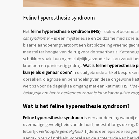
Feline hyperesthesie syndroom
Het
feline hyperesthesie syndroom (FHS)
– ook wel bekend a
cat syndrome”
– is een mysterieuze en zeldzame medische aan
bizarre aandoening vertoont een kat plotseling vreemd gedrag
meestal ter hoogte van de rug voor de staartbasis. Katteneige
schrikken vaak: hun ogenschijnlijk gezonde kat kan vanuit het n
krampen en paniekerig gedrag.
Wat is feline hyperesthesie p
kun je als eigenaar doen?
In dit uitgebreide artikel besprek
oorzaken, diagnose en behandeling van deze ongewone kat
we tips voor de dagelijkse omgang met een kat met FHS.
Hoewe
belangrijk om het te herkennen zodat je jouw kat de juiste zorg
Wat is het feline hyperesthesie syndroom?
Feline hyperesthesie syndroom
is een aandoening waarbij ee
overmatige gevoeligheid van de huid, meestal langs de rug. 
letterlijk
verhoogde gevoeligheid
. Tijdens een episode reagee
aanrakingen of prikkels, vooral aan de achterzijde van het lich