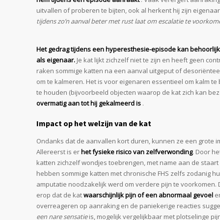
uitvallen of proberen te bijten, ook al herkent hij zijn eigenaa
tijdens zo’n aanval beter met rust laat om escalatie te voorkom
Het gedrag tijdens een hyperesthesie-episode kan behoorlijk
als eigenaar.
Je kat lijkt zichzelf niet te zijn en heeft geen co
raken sommige katten na een aanval uitgeput of desoriëntee
om te kalmeren. Het is voor eigenaren essentieel om kalm te b
te houden (bijvoorbeeld objecten waarop de kat zich kan be
overmatig aan tot hij gekalmeerd is
.
Impact op het welzijn van de kat
Ondanks dat de aanvallen kort duren, kunnen ze een grote i
Allereerst is er
het fysieke risico van zelfverwonding
. Door he
katten zichzelf wondjes toebrengen, met name aan de staart of
hebben sommige katten met chronische FHS zelfs zodanig hun
amputatie noodzakelijk werd om verdere pijn te voorkomen
erop dat de kat
waarschijnlijk pijn of een abnormaal gevoel
er
overreageren op aanraking en de paniekerige reacties sugg
een nare sensatie
is, mogelijk vergelijkbaar met plotselinge pij