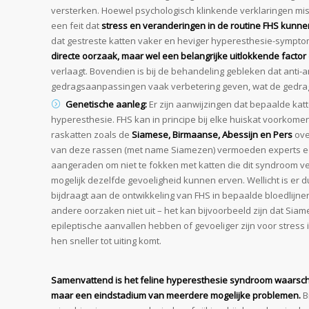
versterken. Hoewel psychologisch klinkende verklaringen miss
een feit dat
stress en veranderingen in de routine FHS kunn
dat gestreste katten vaker en heviger hyperesthesie-sympt
directe oorzaak, maar wel een belangrijke uitlokkende factor
verlaagt. Bovendien is bij de behandeling gebleken dat anti-a
gedragsaanpassingen vaak verbetering geven, wat de gedra
Genetische aanleg:
Er zijn aanwijzingen dat bepaalde kat
hyperesthesie. FHS kan in principe bij elke huiskat voorkomen ,
raskatten zoals de
Siamese, Birmaanse, Abessijn en Pers
ove
van deze rassen (met name Siamezen) vermoeden experts een
aangeraden om niet te fokken met katten die dit syndroom 
mogelijk dezelfde gevoeligheid kunnen erven. Wellicht is er
bijdraagt aan de ontwikkeling van FHS in bepaalde bloedlijnen
andere oorzaken niet uit – het kan bijvoorbeeld zijn dat Sia
epileptische aanvallen hebben of gevoeliger zijn voor stress
hen sneller tot uiting komt.
Samenvattend is het feline hyperesthesie syndroom waarschij
maar een eindstadium van meerdere mogelijke problemen.
Bi