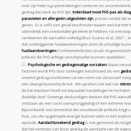
over zijn hele rug spiertrekkingen vertonen en oncontroleerb
gedrag dat sterk op FHS lijkt.
Inderdaad moet FHS pas als dia
parasieten en allergieën uitgesloten zijn
, precies omdat die 
geven . Er is zelfs een geval beschreven waarin een kat me
uiteindelijk een voedselallergie bleek te hebben: na oversta
verdwenen de aanvallen volledig (Ruiz-Suarez
et al.
, 2021 – z
dat
onderliggende huidaandoeningen soms de schuldige kunne
huidaandoeningen
of schimmelinfecties (zoals ringworm) be
prikkels die FHS-achtige verschijnselen kunnen opwekken .
Psychologische en gedragsmatige oorzaken:
Naast neurol
factoren wordt FHS door sommigen beschouwd als een
gedra
vreemd gedrag voortkomen uit een vorm van obsessief-compu
een
dwangneurose
bij de kat . We spreken ook wel van
stere
de kat impulsen heeft om bepaalde handelingen te herhalen (
duidelijk doel. Sommige deskundigen denken dat FHS-aanvall
ontstaan als een soort
overspronggedrag
of een extreme react
Bijvoorbeeld: een binnenkat die onvoldoende prikkels krijgt o
huis, zou die opgekropte energie kunnen uiten in een explos
episode.
Aandachtzoekend gedrag
is ook genoemd als mogeli
dat het vertonen van bizar gedrag de aandacht van de eigenaa