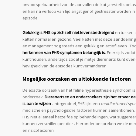
onvoorspelbaarheid van de aanvallen de kat geestelijk belaste
en kan na verloop van tijd angstiger of gestresster worden i
episode.
Gelukkig is FHS op zichzelf niet levensbedreigend
en tussen d
katten normaal en gezond. Veel katten met deze aandoening 
en management nog steeds een gelukkig en actief leven . Toch
herkennen van FHS-symptomen belangrijk is
. Enerzijds zodat
kunt houden, anderzijds zodat je met je dierenarts kunt over
hevigheid van de episodes kunt verminderen.
Mogelijke oorzaken en uitlokkende factoren
De exacte oorzaak van het feline hyperesthesie syndroom is
onderzoek.
Dierenartsen en onderzoekers zijn het erover ee
is aan te wijzen
. Integendeel, FHS lijkt een
multifactorieel sy
medische en psychologische factoren kunnen samenkomen. 
FHS niet allemaal hetzelfde op behandelingen, wat suggereer
kunnen verschillen per dier . Hieronder bespreken we de m
en risicofactoren: