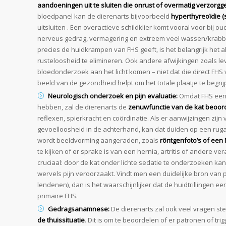
aandoeningen uit te sluiten die onrust of overmatig verzorg
bloedpanel kan de dierenarts bijvoorbeeld
hyperthyreoïdie (s
uitsluiten . Een overactieve schildklier komt vooral voor bij o
nerveus gedrag, vermagering en extreem veel wassen/krabb
precies de huidkrampen van FHS geeft, is het belangrijk het 
rusteloosheid te elimineren. Ook andere afwijkingen zoals l
bloedonderzoek aan het licht komen – niet dat die direct F
beeld van de gezondheid helpt om het totale plaatje te begrij
Neurologisch onderzoek en pijn evaluatie:
Omdat FHS een
hebben, zal de dierenarts de
zenuwfunctie van de kat beoor
reflexen, spierkracht en coördinatie. Als er aanwijzingen zijn
gevoelloosheid in de achterhand, kan dat duiden op een rug
wordt beeldvorming aangeraden, zoals
röntgenfoto’s of een
te kijken of er sprake is van een hernia, artritis of andere ve
cruciaal: door de kat onder lichte sedatie te onderzoeken k
wervels pijn veroorzaakt. Vindt men een duidelijke bron van p
lendenen), dan is het waarschijnlijker dat de huidtrillingen een
primaire FHS.
Gedragsanamnese:
De dierenarts zal ook veel vragen ste
de thuissituatie
. Dit is om te beoordelen of er patronen of tri