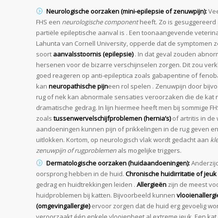
Neurologische oorzaken (mini-epilepsie of zenuwpijn):
Vee
FHS een
neurologische component
heeft. Zo is gesuggereerd
partiële epileptische aanval is . Een toonaangevende veterin
Lahunta van Cornell University, opperde dat de symptomen 
soort
aanvalsstoornis (epilepsie)
. In dat geval zouden abnorm
hersenen voor de bizarre verschijnselen zorgen. Dit zou ve
goed reageren op anti-epileptica zoals gabapentine of fenob
kan
neuropathische pijn
een rol spelen . Zenuwpijn door bij
rug of nek kan abnormale sensaties veroorzaken die de kat nie
dramatische gedrag. In lijn hiermee heeft men bij sommige F
zoals
tussenwervelschijfproblemen (hernia’s)
of artritis in d
aandoeningen kunnen pijn of prikkelingen in de rug geven e
uitlokken. Kortom, op neurologisch vlak wordt gedacht aan
kl
zenuwpijn of rugproblemen
als mogelijke triggers.
Dermatologische oorzaken (huidaandoeningen):
Anderzijd
oorsprong hebben in de huid.
Chronische huidirritatie of jeuk
gedrag en huidtrekkingen leiden .
Allergieën
zijn de meest v
huidproblemen bij katten. Bijvoorbeeld kunnen
vlooienallergi
(omgevingallergie)
ervoor zorgen dat de huid erg gevoelig word
veroorzaakt één enkele vlooienbeet al extreme jeuk. Een kat d