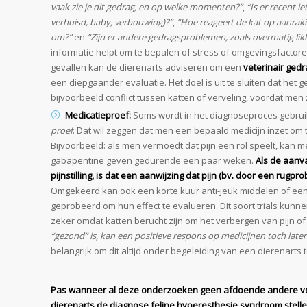
vaak zie je dit gedrag, en op welke momenten?”
,
“Is er recent i
verhuisd, baby, verbouwing)?”
,
“Hoe reageert de kat op aanraki
om?”
en
“Zijn er andere gedragsproblemen, zoals overmatig lik
informatie helpt om te bepalen of stress of omgevingsfactore
gevallen kan de dierenarts adviseren om een
veterinair gedr
een diepgaander evaluatie. Het doel is uit te sluiten dat het 
bijvoorbeeld conflict tussen katten of verveling, voordat men z
Medicatieproef:
Soms wordt in het diagnoseproces gebr
proef
. Dat wil zeggen dat men een bepaald medicijn inzet om t
Bijvoorbeeld: als men vermoedt dat pijn een rol speelt, kan me
gabapentine geven gedurende een paar weken.
Als de aanv
pijnstilling, is dat een aanwijzing dat pijn (bv. door een rug
Omgekeerd kan ook een korte kuur anti-jeuk middelen of e
geprobeerd om hun effect te evalueren. Dit soort trials kunn
zeker omdat katten berucht zijn om het verbergen van pijn of
“gezond” is, kan een positieve respons op medicijnen toch laten
belangrijk om dit altijd onder begeleiding van een dierenarts 
Pas wanneer al deze onderzoeken geen afdoende andere ver
dierenarts de diagnose feline hyperesthesie syndroom stelle