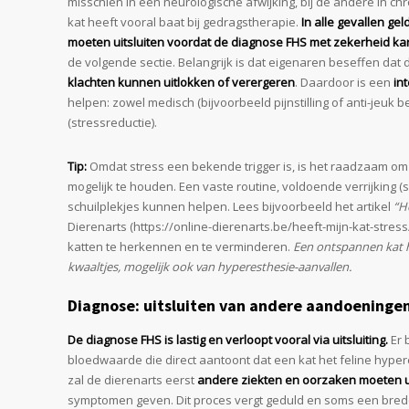
misschien in een neurologische afwijking, bij de andere in c
kat heeft vooral baat bij gedragstherapie.
In alle gevallen ge
moeten uitsluiten voordat de diagnose FHS met zekerheid ka
de volgende sectie. Belangrijk is dat eigenaren beseffen dat 
klachten kunnen uitlokken of verergeren
. Daardoor is een
in
helpen: zowel medisch (bijvoorbeeld pijnstilling of anti-jeuk
(stressreductie).
Tip:
Omdat stress een bekende trigger is, is het raadzaam om 
mogelijk te houden. Een vaste routine, voldoende verrijking (
schuilplekjes kunnen helpen. Lees bijvoorbeeld het artikel
“H
Dierenarts (https://online-dierenarts.be/heeft-mijn-kat-stress
katten te herkennen en te verminderen.
Een ontspannen kat he
kwaaltjes, mogelijk ook van hyperesthesie-aanvallen.
Diagnose: uitsluiten van andere aandoeninge
De diagnose FHS is lastig en verloopt vooral via uitsluiting.
Er 
bloedwaarde die direct aantoont dat een kat het feline hyp
zal de dierenarts eerst
andere ziekten en oorzaken moeten ui
symptomen geven. Dit proces vergt geduld en soms een bred