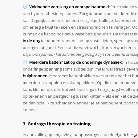
Voldoende verrijking en voorspelbaarheid:
Frustratie en 
aan hyperesthesie-episodes. Zorg daarom voor voldoende
m
kat. Dagelijks spelen (met een hengeltje, balletje, laserpointer
om energie kwijt te raken en stresshormonen te verlagen. Oo
kunnen de kat op positieve wijze bezig houden. Daarnaast i
in de dag
te houden: voer de kat op vaste tijden, speel op v
onregelmatigheid. Een kat die weet wat hij kan verwachten, v
blije, ontspannen kat zal minder geneigd zijn tot vreemd stress
Meerdere katten? Let op de onderlinge dynamiek:
In huiz
onderlinge spanning soms subtiel zijn, maar wel stress geven
hulpbronnen
: meerdere kattenbakken verspreid door het hui
meerdere krabpalen en slaapplekken . Op die manier hoeven k
kans kleiner dat één kat zich bedreigd of opgejaagd voelt (wa
op tekenen van pestgedrag tussen katten – als één kat de zie
ze dan tijdelijk te scheiden wanneer je er niet bij bent, zodat 
komen.
3. Gedragstherapie en training
In aanvulling op omgevingsaanpassingen kan doelgerichte
g