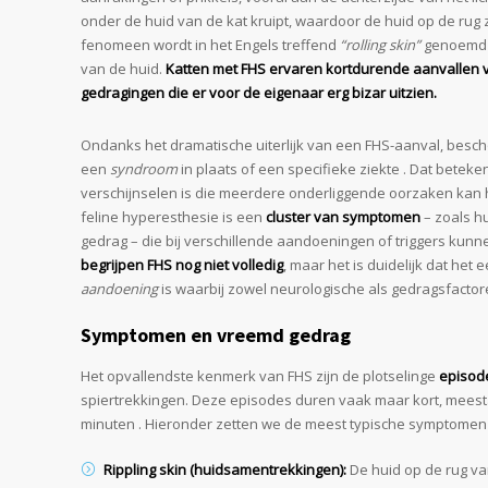
onder de huid van de kat kruipt, waardoor de huid op de rug zic
fenomeen wordt in het Engels treffend
“rolling skin”
genoemd 
van de huid.
Katten met FHS ervaren kortdurende aanvallen 
gedragingen die er voor de eigenaar erg bizar uitzien.
Ondanks het dramatische uiterlijk van een FHS-aanval, besc
een
syndroom
in plaats of een specifieke ziekte . Dat beteke
verschijnselen is die meerdere onderliggende oorzaken kan
feline hyperesthesie is een
cluster van symptomen
– zoals h
gedrag – die bij verschillende aandoeningen of triggers kun
begrijpen FHS nog niet volledig
, maar het is duidelijk dat het 
aandoening
is waarbij zowel neurologische als gedragsfactor
Symptomen en vreemd gedrag
Het opvallendste kenmerk van FHS zijn de plotselinge
episod
spiertrekkingen. Deze episodes duren vaak maar kort, meest
minuten . Hieronder zetten we de meest typische symptomen 
Rippling skin (huidsamentrekkingen):
De huid op de rug van