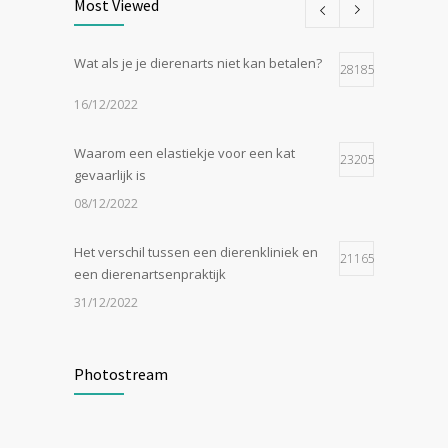
Most Viewed
Wat als je je dierenarts niet kan betalen?
28185
16/12/2022
Waarom een elastiekje voor een kat
23205
gevaarlijk is
08/12/2022
Het verschil tussen een dierenkliniek en
21165
een dierenartsenpraktijk
31/12/2022
Zijn tomaten giftig voor katten?
19057
Photostream
24/07/2023
In de tong van je hond gesneden of
18556