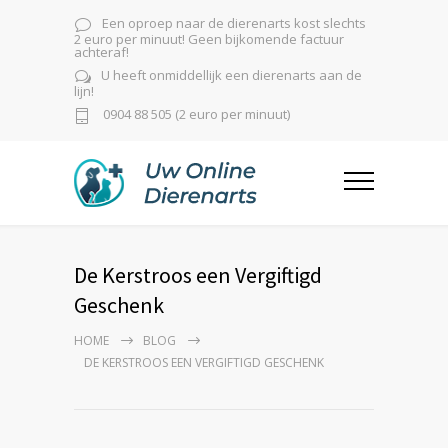
Een oproep naar de dierenarts kost slechts
2 euro per minuut! Geen bijkomende factuur
achteraf!
U heeft onmiddellijk een dierenarts aan de
lijn!
0904 88 505 (2 euro per minuut)
De Kerstroos een Vergiftigd
Geschenk
HOME
BLOG
DE KERSTROOS EEN VERGIFTIGD GESCHENK