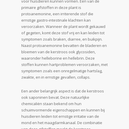
voor huisdieren kunnen vormen. Een van de
primaire gifstoffen in deze plant is
protoanemonine, een irriterende stof die
ernstige gastro-intestinale klachten kan
veroorzaken. Wanneer de plant wordt gekauwd
of gegeten, komt deze stof vrij en kan leiden tot
symptomen zoals braken, diarree, en buikpijn.
Naast protoanemonine bevatten de bladeren en
bloemen van de kerstroos ook glycosiden,
waaronder helleborine en hellebrin. Deze
stoffen kunnen hartproblemen veroorzaken, met
symptomen zoals een onregelmatige hartslag,
zwakte, en in ernstige gevallen, collaps.
Een ander belangrijk aspect is dat de kerstroos
ook saponinen bevat. Deze natuurlijke
chemicaliën staan bekend om hun
schuimvormende eigenschappen en kunnen bij
huisdieren leiden tot ernstige irritatie van de
mond en het maagdarmkanaal. De combinatie
van deze gifstoffen maakt de kerstroos