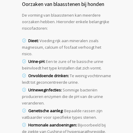
Oorzaken van blaasstenen bij honden
De vorming van blaasstenen kan meerdere
oorzaken hebben. Hieronder enkele belangrijke
risicofactoren:
Dieet:
Voeding rijk aan mineralen zoals
magnesium, calcium of fosfaat verhoogt het
risico.
Urine-pH:
Een te zure of te basische urine
beïnvloedt het type kristallen dat zich vormt.
Onvoldoende drinken:
Te weinig vochtinname
leidt tot geconcentreerde urine.
Urineweginfecties:
Sommige bacteriën
produceren enzymen die de pH van de urine
veranderen.
Genetische aanleg:
Bepaalde rassen zijn
vatbaarder voor specifieke types stenen.
Hormonale aandoeningen:
Bijvoorbeeld bij
de ziekte van Cushing of hyperparathyreoïdie.