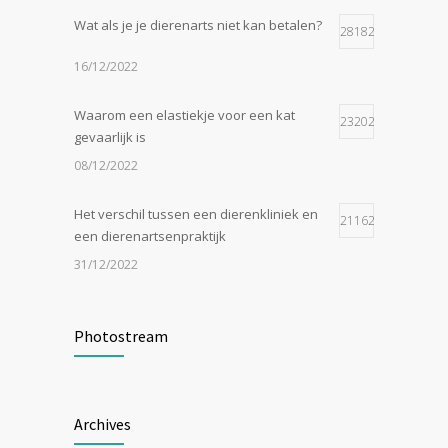
Wat als je je dierenarts niet kan betalen?
28182
16/12/2022
Waarom een elastiekje voor een kat
23202
gevaarlijk is
08/12/2022
Het verschil tussen een dierenkliniek en
21162
een dierenartsenpraktijk
31/12/2022
Zijn tomaten giftig voor katten?
19055
Photostream
24/07/2023
In de tong van je hond gesneden of
18554
Archives
geknipt?