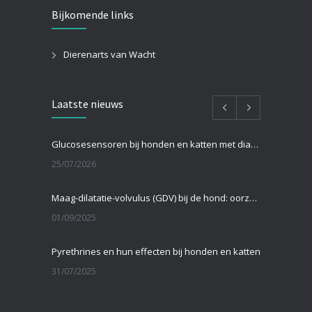
Bijkomende links
Dierenarts van Wacht
Laatste nieuws
Glucosesensoren bij honden en katten met diabetes: hoe werken ze en zijn ze beter dan een prik in het oor?
25/07/2026
Maag-dilatatie-volvulus (GDV) bij de hond: oorzaken, symptomen en behandeling
01/09/2025
Pyrethrines en hun effecten bij honden en katten
31/07/2025
Teken bij katten