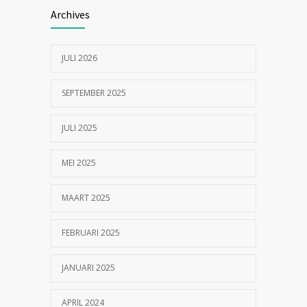
19052
Archives
24/07/2023
JULI 2026
In de tong van je hond gesneden of
18549
geknipt?
SEPTEMBER 2025
17/07/2023
JULI 2025
MEI 2025
MAART 2025
FEBRUARI 2025
JANUARI 2025
APRIL 2024