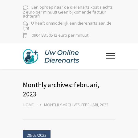
Een oproep naar de dierenarts kost slechts
2 euro per minuut! Geen bijkomende factuur
achteraf!
U heeft onmiddellijk een dierenarts aan de
lijn!
0904 88 505 (2 euro per minuut)
Monthly archives: februari,
2023
HOME
MONTHLY ARCHIVES: FEBRUARI, 2023
28/02/2023