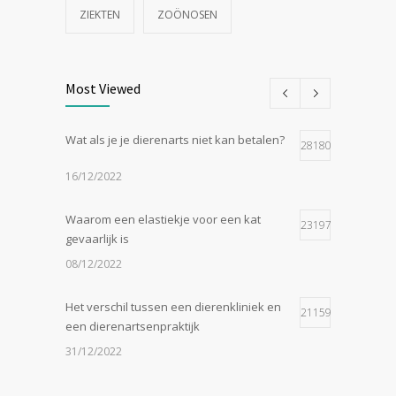
ZIEKTEN
ZOÖNOSEN
Most Viewed
Wat als je je dierenarts niet kan betalen?
28180
16/12/2022
Waarom een elastiekje voor een kat
23197
gevaarlijk is
08/12/2022
Het verschil tussen een dierenkliniek en
21159
een dierenartsenpraktijk
31/12/2022
Zijn tomaten giftig voor katten?