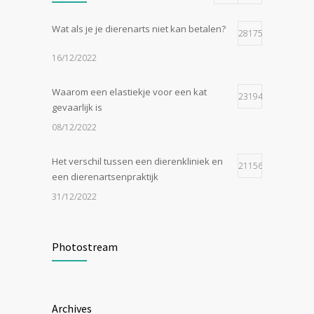
Wat als je je dierenarts niet kan betalen?
28175
16/12/2022
Waarom een elastiekje voor een kat
23194
gevaarlijk is
08/12/2022
Het verschil tussen een dierenkliniek en
21156
een dierenartsenpraktijk
31/12/2022
Zijn tomaten giftig voor katten?
19048
Photostream
24/07/2023
In de tong van je hond gesneden of
18547
Archives
geknipt?