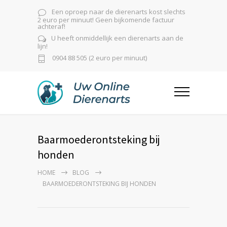
Een oproep naar de dierenarts kost slechts
2 euro per minuut! Geen bijkomende factuur
achteraf!
U heeft onmiddellijk een dierenarts aan de
lijn!
0904 88 505 (2 euro per minuut)
Baarmoederontsteking bij
honden
HOME
BLOG
BAARMOEDERONTSTEKING BIJ HONDEN