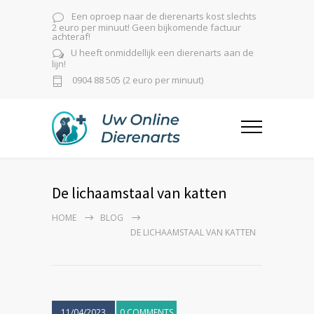
Een oproep naar de dierenarts kost slechts
2 euro per minuut! Geen bijkomende factuur
achteraf!
U heeft onmiddellijk een dierenarts aan de
lijn!
0904 88 505 (2 euro per minuut)
De lichaamstaal van katten
HOME
BLOG
DE LICHAAMSTAAL VAN KATTEN
11/04/2023
0 COMMENTS