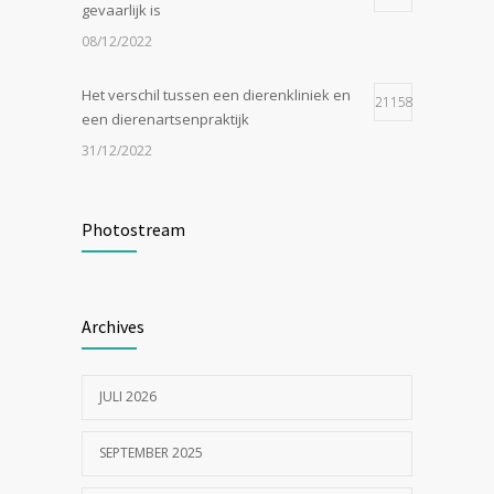
gevaarlijk is
08/12/2022
Het verschil tussen een dierenkliniek en
21158
een dierenartsenpraktijk
31/12/2022
Zijn tomaten giftig voor katten?
19052
Photostream
24/07/2023
In de tong van je hond gesneden of
18549
Archives
geknipt?
17/07/2023
JULI 2026
SEPTEMBER 2025