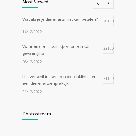
Most Viewed
Wat als je je dierenarts niet kan betalen?
28180
16/12/2022
Waarom een elastiekje voor een kat
23199
gevaarlijk is
08/12/2022
Het verschil tussen een dierenkliniek en
21159
een dierenartsenpraktijk
31/12/2022
Zijn tomaten giftig voor katten?
19052
Photostream
24/07/2023
In de tong van je hond gesneden of
18550