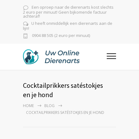
Een oproep naar de dierenarts kost slechts
2 euro per minuut! Geen bijkomende factuur
achteraf!
U heeft onmiddellijk een dierenarts aan de
lijn!
0904 88 505 (2 euro per minuut)
Cocktailprikkers satéstokjes
en je hond
HOME
BLOG
COCKTAILPRIKKERS SATÉSTOKJES EN JE HOND